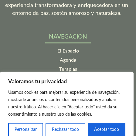
experiencia transformadora y enriquecedora en un
entorno de paz, sostén amoroso y naturaleza.
NAVEGACION
El Espacio
Agenda
Terapias
¿Cómo llegar?
Valoramos tu privacidad
Contacto
Usamos cookies para mejorar su experiencia de navegación,
LEGAL
mostrarle anuncios o contenidos personalizados y analizar
nuestro tráfico. Al hacer clic en “Aceptar todo” usted da su
Aviso legal
consentimiento a nuestro uso de las cookies.
Politica de privacidad
Politica de cookies
Personalizar
Rechazar todo
Aceptar todo
Accesibilidad