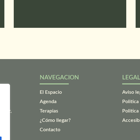
NAVEGACION
LEGA
El Espacio
Aviso le
 cada
Agenda
Politica
encia
e paz,
Terapias
Politica
¿Cómo llegar?
Accesib
Contacto