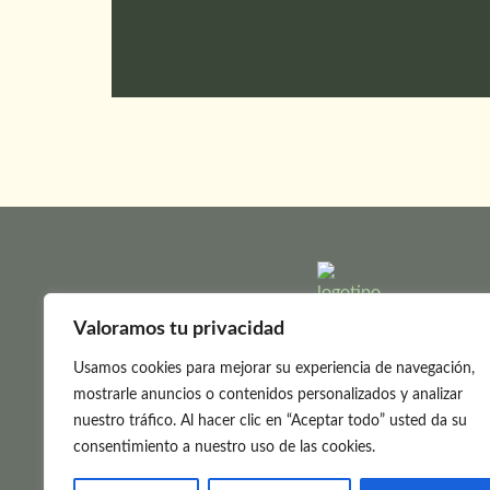
Valoramos tu privacidad
Un lugar creado con intención y cuidado, donde
detalle refleja el propósito de ofrecer una experi
Usamos cookies para mejorar su experiencia de navegación,
transformadora y enriquecedora en un entorno d
mostrarle anuncios o contenidos personalizados y analizar
sostén amoroso y naturaleza.
nuestro tráfico. Al hacer clic en “Aceptar todo” usted da su
consentimiento a nuestro uso de las cookies.