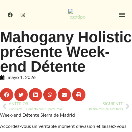
El esp
¿Cómo lle
Mahogany Holistic
présente Week-
end Détente
mayo 1, 2026
ANTERIOR
SIGUIENTE
HabitArte – Conecta con tu parte más esencial y que tu artista se exprese
Retiro musical Notarella
Week-end Détente Sierra de Madrid
Accordez-vous un véritable moment d'évasion et laissez-vous