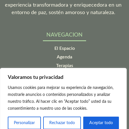
experiencia transformadora y enriquecedora en un
entorno de paz, sostén amoroso y naturaleza.
NAVEGACION
El Espacio
Agenda
Terapias
¿Cómo llegar?
Valoramos tu privacidad
Contacto
Usamos cookies para mejorar su experiencia de navegación,
LEGAL
mostrarle anuncios o contenidos personalizados y analizar
nuestro tráfico. Al hacer clic en “Aceptar todo” usted da su
Aviso legal
consentimiento a nuestro uso de las cookies.
Politica de privacidad
Politica de cookies
Personalizar
Rechazar todo
Aceptar todo
Accesibilidad