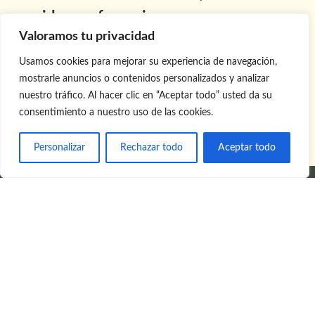
por videoconferencia.
Valoramos tu privacidad
Lectura estándar (50 minutos): 45€.
Lectura extendida (una hora y cuarto): 60€.
Usamos cookies para mejorar su experiencia de navegación,
mostrarle anuncios o contenidos personalizados y analizar
nuestro tráfico. Al hacer clic en “Aceptar todo” usted da su
consentimiento a nuestro uso de las cookies.
PIDE TU CITA
Personalizar
Rechazar todo
Aceptar todo